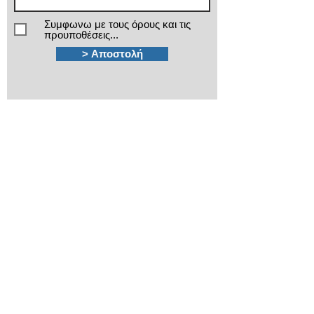
Συμφωνω με τους όρους και τις
προυποθέσεις...
> Αποστολή
Χρειάζεστε βοήθεια;
Τα εξειδικευμένα τμήματα πωλήσεων και
after sales της ΙΜΑ βρίσκονται στην διάθεσή
σας!
210 3816813 - 210
3845678
Καποδιστρίου 12
Πλ.Κάνιγγος, Αθήνα
ima@ima.gr
Εταιρικό προφίλ
Πολιτική απορρήτου
​Όροι χρήσης
​Όροι εγγυήσεων
Πολιτική Cookies
Βρείτε μας στον Χάρτη