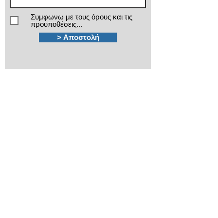
Συμφωνω με τους όρους και τις
προυποθέσεις...
> Αποστολή
Χρειάζεστε βοήθεια;
Τα εξειδικευμένα τμήματα πωλήσεων και
after sales της ΙΜΑ βρίσκονται στην διάθεσή
σας!
210 3816813 - 210
3845678
Καποδιστρίου 12
Πλ.Κάνιγγος, Αθήνα
ima@ima.gr
Εταιρικό προφίλ
Πολιτική απορρήτου
​Όροι χρήσης
​Όροι εγγυήσεων
Πολιτική Cookies
Βρείτε μας στον Χάρτη