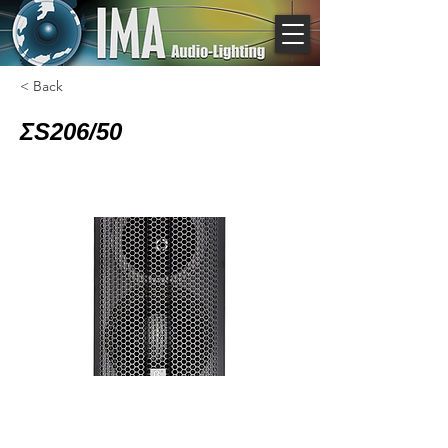
< Back
ΣS206/50