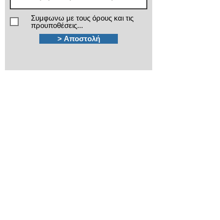
Συμφωνω με τους όρους και τις
προυποθέσεις...
> Αποστολή
Χρειάζεστε βοήθεια;
Τα εξειδικευμένα τμήματα πωλήσεων και
after sales της ΙΜΑ βρίσκονται στην διάθεσή
σας!
210 3816813 - 210
3845678
Καποδιστρίου 12
Πλ.Κάνιγγος, Αθήνα
ima@ima.gr
Εταιρικό προφίλ
Πολιτική απορρήτου
​Όροι χρήσης
​Όροι εγγυήσεων
Πολιτική Cookies
Βρείτε μας στον Χάρτη