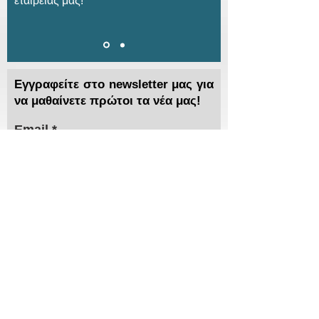
εταιρείας μας!
Εγγραφείτε στο newsletter μας για
να μαθαίνετε πρώτοι τα νέα μας!
Email
Συμφωνω με τους όρους και τις
προυποθέσεις...
> Αποστολή
Χρειάζεστε βοήθεια;
Τα εξειδικευμένα τμήματα πωλήσεων και