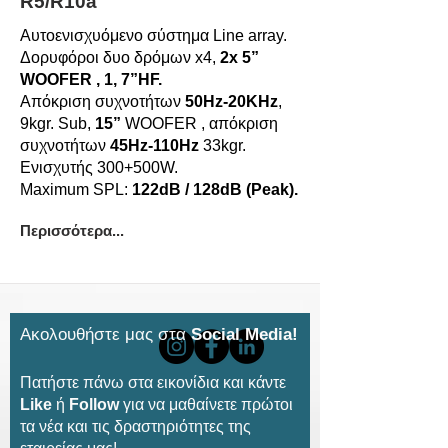
R5/R10a
Αυτοενισχυόμενο σύστημα Line array.
Δορυφόροι δυο δρόμων x4,
2x 5”
WOOFER , 1, 7”HF.
Απόκριση συχνοτήτων
50Hz-20KHz
,
9kgr. Sub,
15”
WOOFER , απόκριση
συχνοτήτων
45Hz-110Hz
33kgr.
Ενισχυτής 300+500W.
Maximum SPL:
122dB / 128dB (Peak).
Περισσότερα...
Ακολουθήστε μας στα
Social Media!
Πατήστε πάνω στα εικονίδια και κάντε
Like
ή
Follow
για να μαθαίνετε πρώτοι
τα νέα και τις δραστηριότητες της