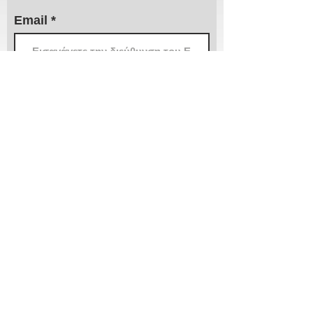
Email
Συμφωνω με τους όρους και τις
προυποθέσεις...
> Αποστολή
Χρειάζεστε βοήθεια;
Τα εξειδικευμένα τμήματα πωλήσεων και
after sales της ΙΜΑ βρίσκονται στην διάθεσή
σας!
210 3816813 - 210
3845678
Καποδιστρίου 12
Πλ.Κάνιγγος, Αθήνα
ima@ima.gr