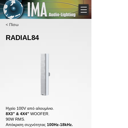
< Πίσω
RADIAL84
Ηχείο 100V από αλουμίνιο.
8X3” & 4X4”
WOOFER.
90W RMS.
Απόκριση συχνότητας
100Hz-18kHz.