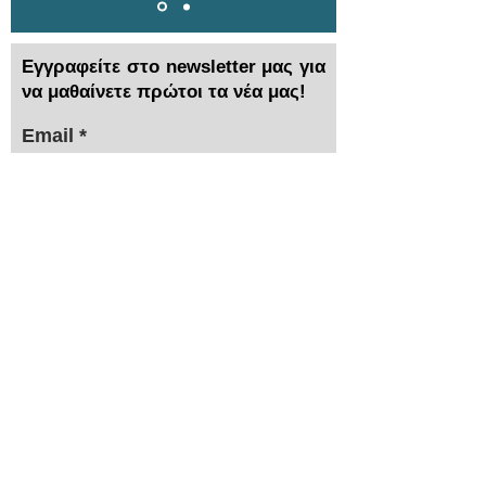
Εγγραφείτε στο newsletter μας για
να μαθαίνετε πρώτοι τα νέα μας!
Email
Συμφωνω με τους όρους και τις
προυποθέσεις...
> Αποστολή
Χρειάζεστε βοήθεια;
Τα εξειδικευμένα τμήματα πωλήσεων και
after sales της ΙΜΑ βρίσκονται στην διάθεσή
σας!