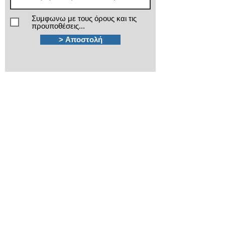
Συμφωνω με τους όρους και τις
προυποθέσεις...
> Αποστολή
Χρειάζεστε βοήθεια;
Τα εξειδικευμένα τμήματα πωλήσεων και
after sales της ΙΜΑ βρίσκονται στην διάθεσή
σας!
210 3816813 - 210
3845678
Καποδιστρίου 12
Πλ.Κάνιγγος, Αθήνα
ima@ima.gr
Εταιρικό προφίλ
Πολιτική απορρήτου
​Όροι χρήσης
​Όροι εγγυήσεων
Πολιτική Cookies
Βρείτε μας στον Χάρτη