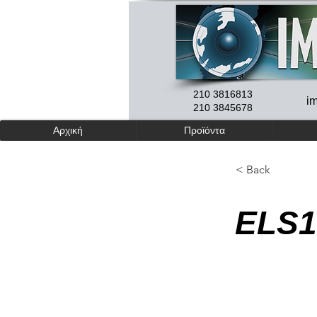
210 3816813
i
210 3845678
Αρχική
Προϊόντα
< Back
ELS1