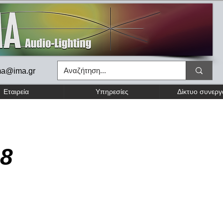
ma@ima.gr
Εταιρεία
Υπηρεσίες
Δίκτυο συνερ
8