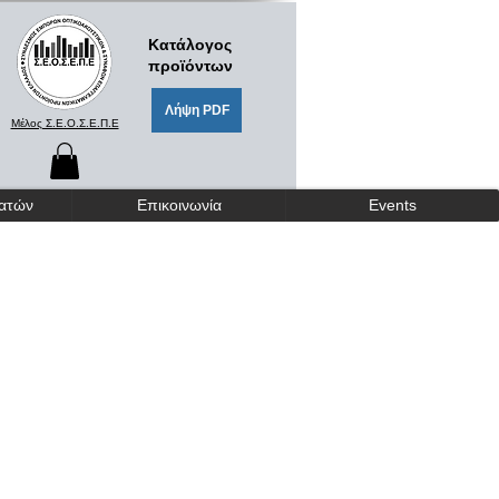
Κατάλογος
προϊόντων
Λήψη PDF
Μέλος Σ.Ε.Ο.Σ.Ε.Π.Ε
γατών
Επικοινωνία
Events