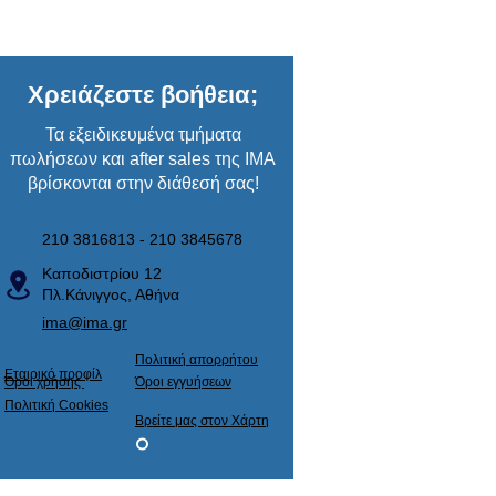
Χρειάζεστε βοήθεια;
Τα εξειδικευμένα τμήματα
πωλήσεων και after sales της ΙΜΑ
βρίσκονται στην διάθεσή σας!
210 3816813 - 210 3845678
Καποδιστρίου 12
Πλ.Κάνιγγος, Αθήνα
ima@ima.gr
Πολιτική απορρήτου
Εταιρικό προφίλ
​Όροι χρήσης
​Όροι εγγυήσεων
Πολιτική Cookies
Βρείτε μας στον Χάρτη