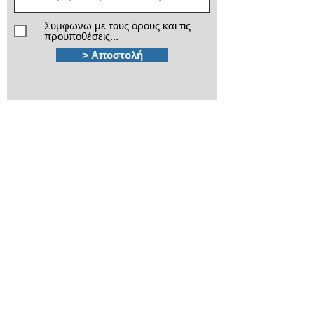
Συμφωνω με τους όρους και τις
προυποθέσεις...
> Αποστολή
Χρειάζεστε βοήθεια;
Τα εξειδικευμένα τμήματα πωλήσεων και
after sales της ΙΜΑ βρίσκονται στην διάθεσή
σας!
210 3816813 - 210
3845678
Καποδιστρίου 12
Πλ.Κάνιγγος, Αθήνα
ima@ima.gr
Εταιρικό προφίλ
Πολιτική απορρήτου
​Όροι χρήσης
​Όροι εγγυήσεων
Πολιτική Cookies
Βρείτε μας στον Χάρτη