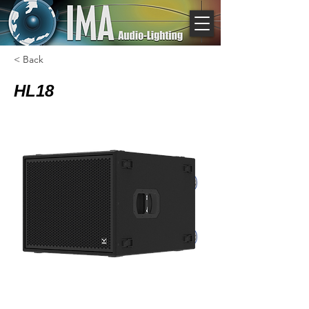
< Back
HL18