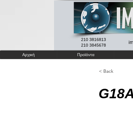
210 3816813
i
210 3845678
Αρχική
Προϊόντα
< Back
G18