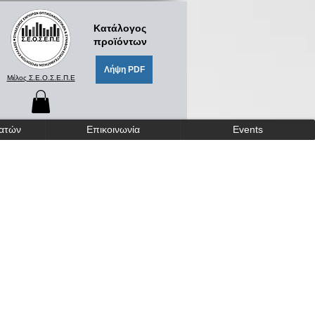
Κατάλογος
προϊόντων
Λήψη PDF
Μέλος Σ.Ε.Ο.Σ.Ε.Π.Ε
γατών
Επικοινωνία
Events