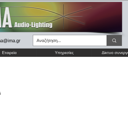
ma@ima.gr
Εταιρεία
Υπηρεσίες
Δίκτυο συνερ
A