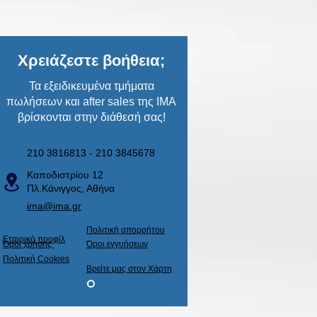
Χρειάζεστε βοήθεια;
Τα εξειδικευμένα τμήματα
πωλήσεων και after sales της ΙΜΑ
βρίσκονται στην διάθεσή σας!
210 3816813 - 210 3845678
Καποδιστρίου 12
Πλ.Κάνιγγος, Αθήνα
ima@ima.gr
Πολιτική απορρήτου
Εταιρικό προφίλ
​Όροι χρήσης
​Όροι εγγυήσεων
Πολιτική Cookies
Βρείτε μας στον Χάρτη