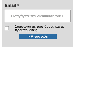
Email
Συμφωνω με τους όρους και τις
προυποθέσεις...
> Αποστολή
Χρειάζεστε βοήθεια;
Τα εξειδικευμένα τμήματα πωλήσεων και
after sales της ΙΜΑ βρίσκονται στην διάθεσή
σας!
210 3816813 - 210
3845678
Καποδιστρίου 12
Πλ.Κάνιγγος, Αθήνα
ima@ima.gr