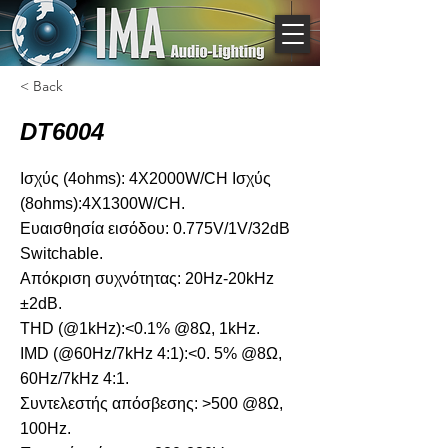
< Back
DT6004
Ισχύς (4ohms): 4X2000W/CH Ισχύς
(8ohms):4X1300W/CH.
Ευαισθησία εισόδου: 0.775V/1V/32dB
Switchable.
Απόκριση συχνότητας: 20Hz-20kHz
±2dB.
THD (@1kHz):<0.1% @8Ω, 1kHz.
IMD (@60Hz/7kHz 4:1):<0. 5% @8Ω,
60Hz/7kHz 4:1.
Συντελεστής απόσβεσης: >500 @8Ω,
100Hz.