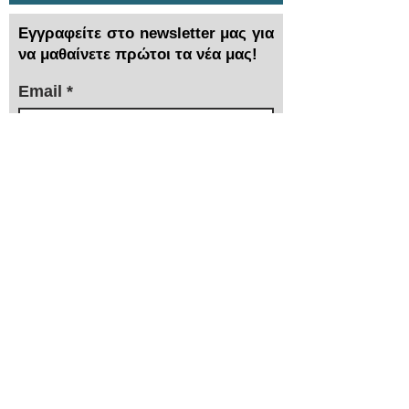
Εγγραφείτε στο newsletter μας για
να μαθαίνετε πρώτοι τα νέα μας!
Email
Συμφωνω με τους όρους και τις
προυποθέσεις...
> Αποστολή
Χρειάζεστε βοήθεια;
Τα εξειδικευμένα τμήματα πωλήσεων και
after sales της ΙΜΑ βρίσκονται στην διάθεσή
σας!
210 3816813 - 210
3845678