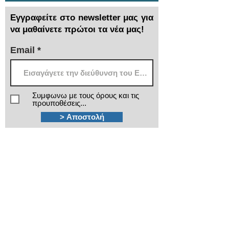
Εγγραφείτε στο newsletter μας για
να μαθαίνετε πρώτοι τα νέα μας!
Email
Συμφωνω με τους όρους και τις
προυποθέσεις...
> Αποστολή
Χρειάζεστε βοήθεια;
Τα εξειδικευμένα τμήματα πωλήσεων και
after sales της ΙΜΑ βρίσκονται στην διάθεσή
σας!
210 3816813 - 210
3845678