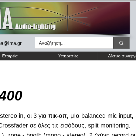
ma@ima.gr
Εταιρεία
Υπηρεσίες
Δίκτυο συνερ
400
stereo in, oι 3 για πικ-απ, μΙα balanced mic input
rossfader σε όλες τις εισόδους, split monitoring.
.), zone - booth (mono - stereo), 2 ζεύγη record ou