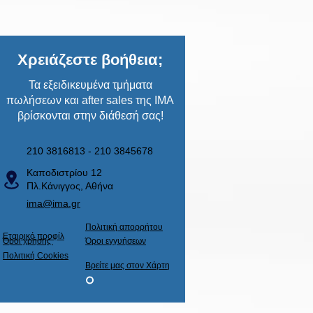
Χρειάζεστε βοήθεια;
Τα εξειδικευμένα τμήματα
πωλήσεων και after sales της ΙΜΑ
βρίσκονται στην διάθεσή σας!
210 3816813 - 210 3845678
Καποδιστρίου 12
Πλ.Κάνιγγος, Αθήνα
ima@ima.gr
Πολιτική απορρήτου
Εταιρικό προφίλ
​Όροι χρήσης
​Όροι εγγυήσεων
Πολιτική Cookies
Βρείτε μας στον Χάρτη