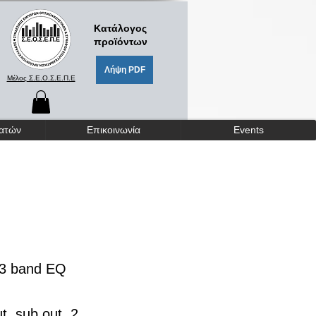
Κατάλογος
προϊόντων
Λήψη PDF
Μέλος Σ.Ε.Ο.Σ.Ε.Π.Ε
γατών
Επικοινωνία
Events
, 3 band EQ
t, sub out, 2