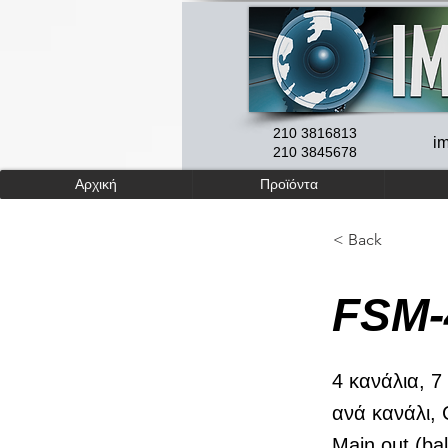
210 3816813
i
210 3845678
Αρχική
Προϊόντα
< Back
FSM-
4 κανάλια, 7 
ανά κανάλι, C
Main out (bal