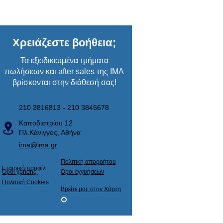
Χρειάζεστε βοήθεια;
Τα εξειδικευμένα τμήματα
πωλήσεων και after sales της ΙΜΑ
βρίσκονται στην διάθεσή σας!
210 3816813 - 210 3845678
Καποδιστρίου 12
Πλ.Κάνιγγος, Αθήνα
ima@ima.gr
Πολιτική απορρήτου
Εταιρικό προφίλ
​Όροι χρήσης
​Όροι εγγυήσεων
Πολιτική Cookies
Βρείτε μας στον Χάρτη