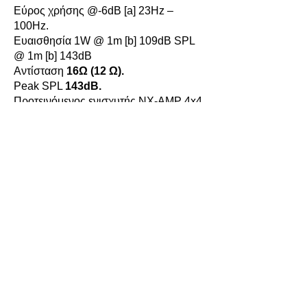
Εύρος χρήσης @-6dB [a] 23Hz –
100Hz.
Ευαισθησία 1W @ 1m [b] 109dB SPL
@ 1m [b] 143dB
Αντίσταση
16Ω (12 Ω).
Peak SPL
143dB.
Προτεινόμενος ενισχυτής NX-AMP 4x4
MK2 - 3xSTM S118 παράλληλα σε 2
γεφυρωμένα κανάλια NXAMP4x4 MK2
- 9000W / 4Ω.
Components LF:
1 x 18”
(46cm)
3000W μεγάλης διαδρομής
Neodymium 16 Ohms DRIVER.
Διαστάσεις Ύψος x Πλάτος x Βάθος
700 x 575 x 715 mm – 27, 56” x 22, 64”
x 28, 15”.
Βάρος: Καθαρό 85kg.
Διατίθεται και σε έκδοση Installation και
''E'' (χωρίς κρεμαστικά).