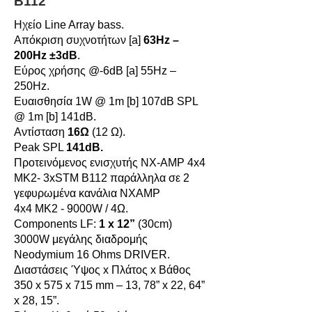
B112
Ηχείο Line Array bass.
Απόκριση συχνοτήτων [a]
63Hz –
200Hz ±3dB
.
Εύρος χρήσης @-6dB [a] 55Hz –
250Hz.
Ευαισθησία 1W @ 1m [b] 107dB SPL
@ 1m [b] 141dB.
Aντίσταση
16Ω
(12 Ω).
Peak SPL
141dB.
Προτεινόμενος ενισχυτής NX-AMP 4x4
MK2- 3xSTM B112 παράλληλα σε 2
γεφυρωμένα κανάλια NXAMP
4x4 MK2 - 9000W / 4Ω.
Components LF:
1 x 12”
(30cm)
3000W μεγάλης διαδρομής
Neodymium 16 Ohms DRIVER.
Διαστάσεις Ύψος x Πλάτος x Βάθος
350 x 575 x 715 mm – 13, 78” x 22, 64”
x 28, 15”.