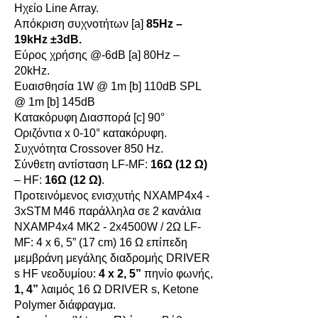
Ηχείο Line Array.
Απόκριση συχνοτήτων [a]
85Hz –
19kHz ±3dB.
Εύρος χρήσης @-6dB [a] 80Hz –
20kHz.
Ευαισθησία 1W @ 1m [b] 110dB SPL
@ 1m [b] 145dB
Κατακόρυφη Διασπορά [c] 90°
Οριζόντια x 0-10° κατακόρυφη.
Συχνότητα Crossover 850 Hz.
Σύνθετη αντίσταση LF-MF:
16Ω (12 Ω)
– HF:
16Ω
(12 Ω)
.
Προτεινόμενος ενισχυτής NXAMP4x4 -
3xSTM M46 παράλληλα σε 2 κανάλια
NXAMP4x4 MK2 - 2x4500W / 2Ω LF-
MF: 4 x 6, 5” (17 cm) 16 Ω επίπεδη
μεμβράνη μεγάλης διαδρομής DRIVER
s HF νεοδυμίου:
4 x 2, 5”
πηνίο φωνής,
1, 4”
λαιμός 16 Ω DRIVER s, Ketone
Polymer διάφραγμα.