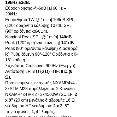
19kHz ±3dB.
Εύρος χρήσης @-6dB [a] 60Hz –
20kHz.
Ευαισθησία 1W @ 1m [b] 106dB SPL
(120° οριζόντια κάλυψη) 107dB SPL
(90° οριζόντια κάλυψη).
Nominal Peak SPL @ 1m [b]
140dB
Peak (120° οριζόντια κάλυψη)
141dB
Peak (90° οριζόντια κάλυψη) Διασπορά
[c] Ρυθμιζόμενη 90°-120° Οριζόντια x 0-
15° κάθετη.
Συχνότητα Crossover 900Hz (Ενεργό).
Αντίσταση LF:
8 Ω (6 Ω)
- HF:
8 Ω (6
Ω)
.
Προτεινόμενος ενισχυτής NXAMP4x4 -
3xSTM M28 παράλληλα σε 2 Κανάλια
NXAMP4x4 MK2 - 2x4500W / 2Ω LF:
2
x 8”
(20 cm) μεγάλης διαδρομής 16 Ω
νεοδυμίου HF νεοδυμίου:
2 x 2, 5”
πηνίο φωνής,
1, 4”
λαιμός.