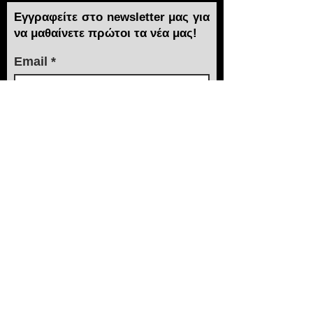
Εγγραφείτε στο newsletter μας για
να μαθαίνετε πρώτοι τα νέα μας!
Email
Συμφωνω με τους όρους και τις
προυποθέσεις...
> Αποστολή
Χρειάζεστε βοήθεια;
Τα εξειδικευμένα τμήματα πωλήσεων και
after sales της ΙΜΑ βρίσκονται στην διάθεσή
σας!
210 3816813 - 210
3845678