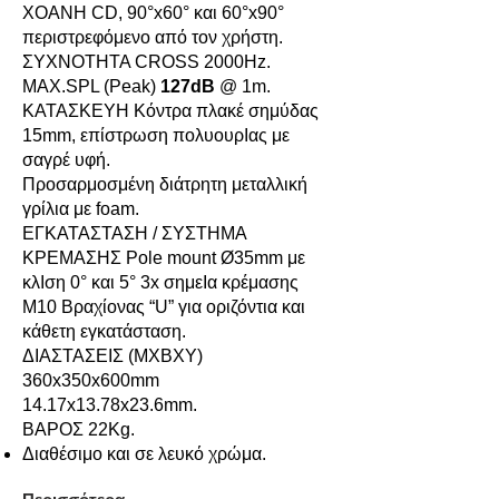
XOANH CD, 90°x60° και 60°x90°
περιστρεφόμενο από τον χρήστη.
ΣΥΧΝOΤΗΤΑ CROSS 2000Hz.
MAX.SPL (Peak)
127dB
@ 1m.
ΚΑΤΑΣΚΕΥΗ Κόντρα πλακέ σημύδας
15mm, επίστρωση πολυουρΙας με
σαγρέ υφή.
Προσαρμοσμένη διάτρητη μεταλλική
γρίλια με foam.
ΕΓΚΑΤΑΣΤΑΣΗ / ΣΥΣΤΗΜΑ
ΚΡΕΜΑΣΗΣ Pole mount Ø35mm με
κλΙση 0° και 5° 3x σημεΙα κρέμασης
M10 Βραχίονας “U” για οριζόντια και
κάθετη εγκατάσταση.
ΔΙΑΣΤΑΣΕΙΣ (ΜXΒXΥ)
360x350x600mm
14.17x13.78x23.6mm.
ΒΑΡΟΣ 22Kg.
Διαθέσιμο και σε λευκό χρώμα.