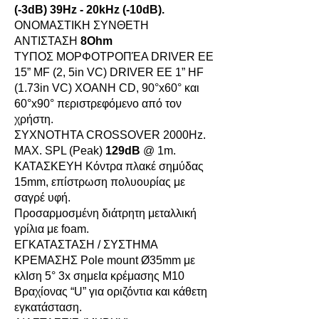
(-3dB) 39Hz - 20kHz (-10dB).
ΟΝΟΜΑΣΤΙΚΗ ΣΥΝΘΕΤΗ
ΑΝΤΙΣΤΑΣΗ
8Ohm
ΤΥΠΟΣ ΜΟΡΦΟΤΡΟΠΈΑ DRIVER ΕΕ
15” MF (2, 5in VC) DRIVER ΕΕ 1” HF
(1.73in VC) XOANH CD, 90°x60° και
60°x90° περιστρεφόμενο από τον
χρήστη.
ΣΥΧΝOΤΗΤΑ CROSSOVER 2000Hz.
MAX. SPL (Peak)
129dB
@ 1m.
ΚΑΤΑΣΚΕΥΗ Κόντρα πλακέ σημύδας
15mm, επίστρωση πολυουρίας με
σαγρέ υφή.
Προσαρμοσμένη διάτρητη μεταλλική
γρίλια με foam.
ΕΓΚΑΤΑΣΤΑΣΗ / ΣΥΣΤΗΜΑ
ΚΡΕΜΑΣΗΣ Pole mount Ø35mm με
κλΙση 5° 3x σημεΙα κρέμασης M10
Βραχίονας “U” για οριζόντια και κάθετη
εγκατάσταση.