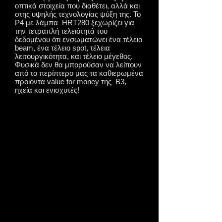
οπτικά στοιχεία που διαθέτει, αλλά και
στης υψηλής τεχνολογίας ψύξη της. Το
P4 με λάμπα HRT280 ξεχωρίζει για
την τετραπλή τελειότητά του
δεδομένου ότι ενσωματώνει ένα τέλειο
beam, ένα τέλειο spot, τέλεια
λειτουργικότητα, και τέλειο μέγεθος.
Φυσικά δεν θα μπορούσαν να λείπουν
από το περίπτερο μας τα καθιερωμένα
προιόντα value for money της Β3,
ηχεία και ενισχυτές!