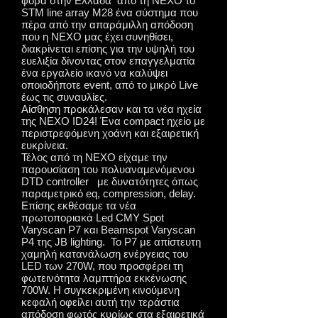
φορά στην Ελλάδα από τη NEXO το
STM line array M28 ένα σύστημα που
πέρα από την απαράμιλλη απόδοση
που η ΝΕΧΟ μας έχει συνηθίσει,
διακρίνεται επίσης για την υψηλή του
ευελιξία δίνοντας στον επαγγελματία
ένα εργαλείο ικανό να καλύψει
οποιοδήποτε event, από το μικρό Live
έως τις συναυλίες.
Αίσθηση προκάλεσαν και τα νέα ηχεία
της NEXO ID24! Ένα compact ηχείο με
περιστρεφόμενη χοάνη και εξαιρετική
ευκρίνεια.
Τέλος από τη NEXO είχαμε την
παρουσίαση του πολυαναμενόμενου
DTD controller με δυνατότητες όπως
παραμετρικό eq, compression, delay.
Επίσης εκθέσαμε τα νέα
πρωτοποριακά Led CMY Spot
Varyscan P7 και Beamspot Varyscan
P4 της JB lighting. Το P7 με απίστευτη
χαμηλή κατανάλωση ενέργειας του
LED των 270W, που προσφέρει τη
φωτεινότητα λαμπτήρα εκκένωσης
700W. Η συγκεκριμένη κινούμενη
κεφαλή οφείλει αυτή την τεράστια
απόδοση φωτός κυρίως στα εξαιρετικά