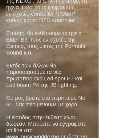
της NEXO : το STM line array, τα
ηχεία ID24, τους ψηφιακούς
ενισχυτές-controller NXAMP
καθώς και το DTD controller.
Eπίσης, θα εκθέσουμε τα ηχεία
Elder B3, τους ενισχυτές της
Camco, τους μίκτες της Formula
Sound κ.α.
Εκτός των άλλων θα
παρουσιάσουμε τα νέα
πρωτοποριακά Led spot P7 και
Led beam P4 της JB lighting.
Θα μας βρείτε στo περίπτερo Νο
61. Σας περιμένουμε με χαρά.
Η είσοδος στην έκθεση είναι
δωρεάν. Μπορείτε να εγγραφείτε
on line στο
www.musicworldexpo.gr
ώστε να