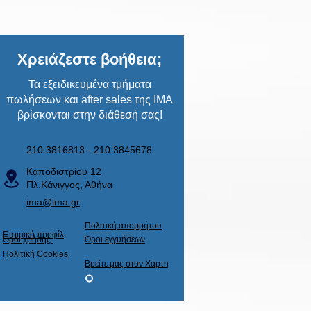
Χρειάζεστε βοήθεια;
Τα εξειδικευμένα τμήματα
πωλήσεων και after sales της ΙΜΑ
βρίσκονται στην διάθεσή σας!
210 3816813 - 210 3845678
Καποδιστρίου 12
Πλ.Κάνιγγος, Αθήνα
ima@ima.gr
Πολιτική απορρήτου
Εταιρικό προφίλ
​Όροι χρήσης
​Όροι εγγυήσεων
Πολιτική Cookies
Βρείτε μας στον Χάρτη