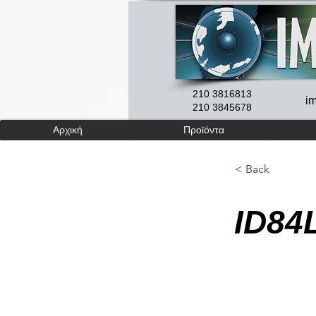
210 3816813
i
210 3845678
Αρχική
Προϊόντα
< Back
ID84