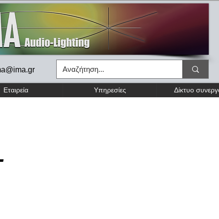
ma@ima.gr
Εταιρεία
Υπηρεσίες
Δίκτυο συνερ
L