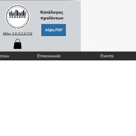
Κατάλογος
προϊόντων
Λήψη PDF
Μέλος Σ.Ε.Ο.Σ.Ε.Π.Ε
γατών
Επικοινωνία
Events