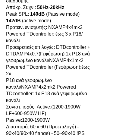
διαδρομής
Απόκρ. Συχν.:
50Hz-20kHz
Peak SPL:
140dB
(Passive mode)
142dB
(active mode)
Προτειν. ενισχυτής: NXAMP4x4mk2
Powered TDcontroller: έως 3 x P18/
κανάλι
Προαιρετικές επιλογές: DTDcontroller +
DTDAMP4x0.7(Γεφύρωση):1x P18 ανά
γεφυρωμένο κανάλι/NXAMP4x1mk2
Powered TDcontroller (Γεφύρωση):έως
2x
P18 ανά γεφυρωμένο
κανάλι/NXAMP4x2mk2 Powered
TDcontroller: 1x P18 ανά γεφυρωμένο
κανάλι
Συνιστ. ισχύς: Active:(1200-1900W
LF+600-950W HF)
Pasive:1200-1900W
Διασπορά: 60 x 60 (Προεπιλογή) -
90x40(90x40 flange) - 50~90x40 (PS