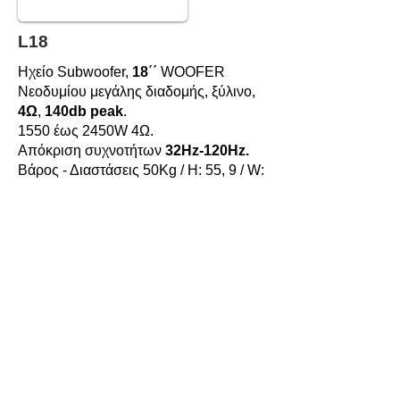
L18
Ηχείο Subwoofer,
18΄΄
WOOFER
Νεοδυμίου μεγάλης διαδομής, ξύλινο,
4Ω
,
140db peak
.
1550 έως 2450W 4Ω.
Απόκριση συχνοτήτων
32Hz-120Hz.
Βάρος - Διαστάσεις 50Kg / Η: 55, 9 / W:
68 / D:77, 5 cm.
Διαθέσιμο και σε λευκό χρώμα ή σε
οποιοδήποτε χρώμα βάσει RAL (Κ.Π).
Περισσότερα...