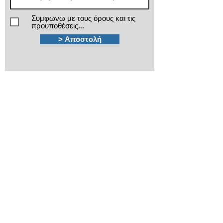
Συμφωνω με τους όρους και τις
προυποθέσεις...
> Αποστολή
Χρειάζεστε βοήθεια;
Τα εξειδικευμένα τμήματα πωλήσεων και
after sales της ΙΜΑ βρίσκονται στην διάθεσή
σας!
210 3816813 - 210
3845678
Καποδιστρίου 12
Πλ.Κάνιγγος, Αθήνα
ima@ima.gr
Εταιρικό προφίλ
Πολιτική απορρήτου
​Όροι χρήσης
​Όροι εγγυήσεων
Πολιτική Cookies
Βρείτε μας στον Χάρτη