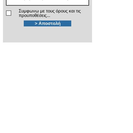
Συμφωνω με τους όρους και τις
προυποθέσεις...
> Αποστολή
Χρειάζεστε βοήθεια;
Τα εξειδικευμένα τμήματα πωλήσεων και
after sales της ΙΜΑ βρίσκονται στην διάθεσή
σας!
210 3816813 - 210
3845678
Καποδιστρίου 12
Πλ.Κάνιγγος, Αθήνα
ima@ima.gr
Εταιρικό προφίλ
Πολιτική απορρήτου
​Όροι χρήσης
​Όροι εγγυήσεων
Πολιτική Cookies
Βρείτε μας στον Χάρτη