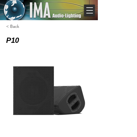
< Back
P10