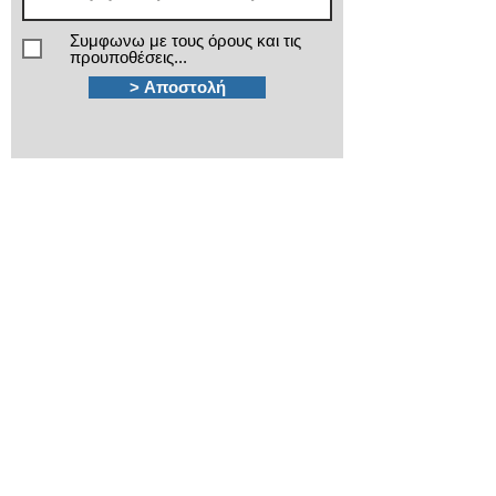
Συμφωνω με τους όρους και τις
προυποθέσεις...
> Αποστολή
Χρειάζεστε βοήθεια;
Τα εξειδικευμένα τμήματα πωλήσεων και
after sales της ΙΜΑ βρίσκονται στην διάθεσή
σας!
210 3816813 - 210
3845678
Καποδιστρίου 12
Πλ.Κάνιγγος, Αθήνα
ima@ima.gr
Εταιρικό προφίλ
Πολιτική απορρήτου
​Όροι χρήσης
​Όροι εγγυήσεων
Πολιτική Cookies
Βρείτε μας στον Χάρτη