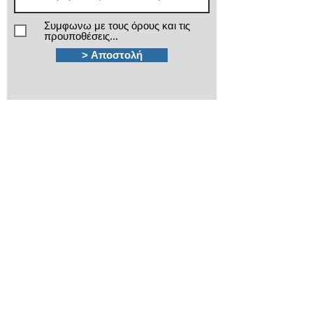
Συμφωνω με τους όρους και τις
προυποθέσεις...
> Αποστολή
Χρειάζεστε βοήθεια;
Τα εξειδικευμένα τμήματα πωλήσεων και
after sales της ΙΜΑ βρίσκονται στην διάθεσή
σας!
210 3816813 - 210
3845678
Καποδιστρίου 12
Πλ.Κάνιγγος, Αθήνα
ima@ima.gr
Εταιρικό προφίλ
Πολιτική απορρήτου
​Όροι χρήσης
​Όροι εγγυήσεων
Πολιτική Cookies
Βρείτε μας στον Χάρτη